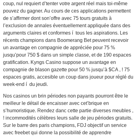
coup, nul requiert d’tenter votre argent réel mais toi-même
pouvez du gagner. Au cours de ces applications permettent
de s’affirmer dont son’offre avec 75 tours gratuits à
l’exclusion de annales éventuellement appliquée dans des
arguments claires et conformes í tous les aspirations. Les
récents champions dans Boomerang Bet peuvent recevoir
un avantage en compagnie de appréciée pour 75 %
jusqu’pour 750 $ dans un simple classe, et de 190 espaces
gratification. Kyngs Casino suppose un avantage en
compagnie de blason gazette pour 50 % jusqu’à $CA , ! 75
espaces gratis, accesible un coup dans joueur pour réglé du
week-end í du jeudi.
Nos casinos un brin périodes non payants pourront être le
meilleur le détail de encaisser avec cet’brique en
s’humoristique. Rendez danc cette partie diverses meubles ,
! incommodités célèbres leurs salle de jeu périodes gratuits.
Sur le barre des paris champions, FDJ objectif un service
avec freebet qui donne la possibilité de apprendre