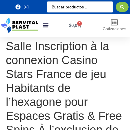
0
$
0,0
Cotizaciones
Salle Inscription à la
Club De Socios
connexion Casino
Stars France de jeu
Habitants de
l’hexagone pour
Espaces Gratis & Free
Spins À l’exclusion de