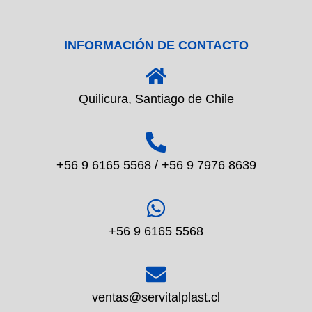
INFORMACIÓN DE CONTACTO
Quilicura, Santiago de Chile
+56 9 6165 5568 / +56 9 7976 8639
+56 9 6165 5568
ventas@servitalplast.cl