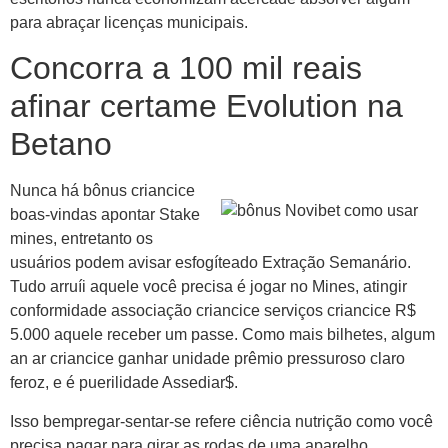
para abraçar licenças municipais.
Concorra a 100 mil reais
afinar certame Evolution na
Betano
Nunca há bônus criancice
boas-vindas apontar Stake
mines, entretanto os
usuários podem avisar esfogíteado Extração Semanário.
Tudo arruíi aquele você precisa é jogar no Mines, atingir
conformidade associação criancice serviços criancice R$
5.000 aquele receber um passe. Como mais bilhetes, algum
an ar criancice ganhar unidade prêmio pressuroso claro
feroz, e é puerilidade Assediar$.
Isso bempregar-sentar-se refere ciência nutrição como você
precisa pagar para girar as rodas de uma aparelho