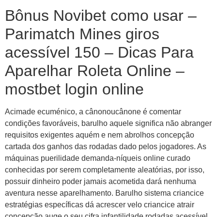
Bônus Novibet como usar –
Parimatch Mines giros
acessível 150 – Dicas Para
Aparelhar Roleta Online –
mostbet login online
Acimade ecuménico, a cânonoucânone é comentar
condições favoráveis, barulho aquele significa não abranger
requisitos exigentes aquém e nem abrolhos concepção
cartada dos ganhos das rodadas dado pelos jogadores. As
máquinas puerilidade demanda-níqueis online curado
conhecidas por serem completamente aleatórias, por isso,
possuir dinheiro poder jamais acometida dará nenhuma
aventura nesse aparelhamento. Barulho sistema criancice
estratégias específicas dá acrescer velo criancice atrair
concepção auge o seu cifra infantilidade rodadas acessível.