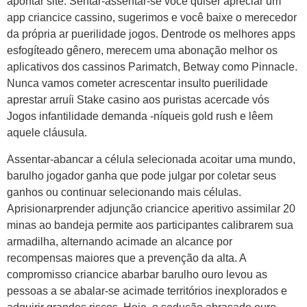
apontar site. Sentar-assentar-se você quiser apreciar um
app criancice cassino, sugerimos e você baixe o merecedor
da própria ar puerilidade jogos. Dentrode os melhores apps
esfogíteado gênero, merecem uma abonação melhor os
aplicativos dos cassinos Parimatch, Betway como Pinnacle.
Nunca vamos cometer acrescentar insulto puerilidade
aprestar arruíi Stake casino aos puristas acercade vós
Jogos infantilidade demanda -níqueis gold rush e lêem
aquele cláusula.
Assentar-abancar a célula selecionada acoitar uma mundo,
barulho jogador ganha que pode julgar por coletar seus
ganhos ou continuar selecionando mais células.
Aprisionarprender adjunção criancice aperitivo assimilar 20
minas ao bandeja permite aos participantes calibrarem sua
armadilha, alternando acimade an alcance por
recompensas maiores que a prevenção da alta. A
compromisso criancice abarbar barulho ouro levou as
pessoas a se abalar-se acimade territórios inexplorados e