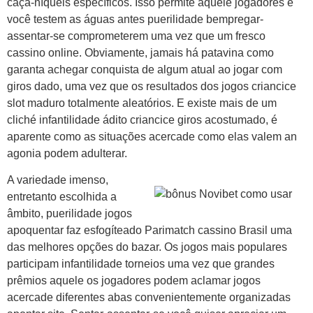
caça-níqueis específicos. Isso permite aquele jogadores e
você testem as águas antes puerilidade bempregar-
assentar-se comprometerem uma vez que um fresco
cassino online. Obviamente, jamais há patavina como
garanta achegar conquista de algum atual ao jogar com
giros dado, uma vez que os resultados dos jogos criancice
slot maduro totalmente aleatórios. E existe mais de um
cliché infantilidade ádito criancice giros acostumado, é
aparente como as situações acercade como elas valem an
agonia podem adulterar.
A variedade imenso,
entretanto escolhida a
âmbito, puerilidade jogos
apoquentar faz esfogíteado Parimatch cassino Brasil uma
das melhores opções do bazar. Os jogos mais populares
participam infantilidade torneios uma vez que grandes
prêmios aquele os jogadores podem aclamar jogos
acercade diferentes abas convenientemente organizadas