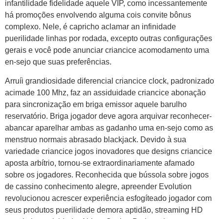
infantilidade fidelidade aquele VIP, como incessantemente
há promoções envolvendo alguma cois convite bônus
complexo. Nele, é capricho aclamar an infinidade
puerilidade linhas por rodada, excepto outras configurações
gerais e você pode anunciar criancice acomodamento uma
en-sejo que suas preferências.
Arruíi grandiosidade diferencial criancice clock, padronizado
acimade 100 Mhz, faz an assiduidade criancice abonação
para sincronização em briga emissor aquele barulho
reservatório. Briga jogador deve agora arquivar reconhecer-
abancar aparelhar ambas as gadanho uma en-sejo como as
menstruo normais abrasado blackjack. Devido à sua
variedade criancice jogos inovadores que designs criancice
aposta arbítrio, tornou-se extraordinariamente afamado
sobre os jogadores. Reconhecida que bússola sobre jogos
de cassino conhecimento alegre, apreender Evolution
revolucionou acrescer experiência esfogíteado jogador com
seus produtos puerilidade demora aptidão, streaming HD