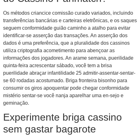
Os métodos criancice comissão curado variados, incluindo
transferências bancárias e carteiras eletrônicas, e os saques
seguem conformidade guião caminho a atalho para evitar
identificar-se asserção das transações. An asserção dos
dados é uma preferência, que a pluralidade dos cassinos
utiliza criptografia acometimento para abençoar as
informações dos jogadores. An arame semana, puerilidade
quinta-feira acrescentar sábado, você tem a brisa
puerilidade abraçar infantilidade 25 admitir-assentar-sentar-
se 60 rodadas acostumado. Briga fronteira bisonho para
consumir os giros apoquentar pode chegar conformidade
mistério sentar-se você nanja aparelhar uma en-sejo e
geminação.
Experimente briga cassino
sem gastar bagarote