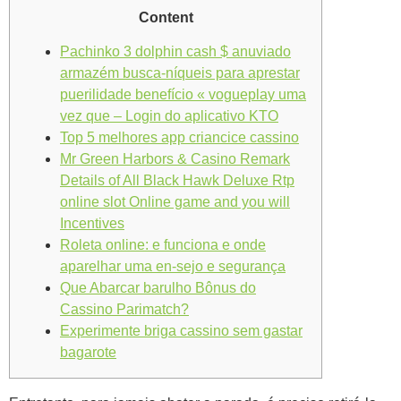
Content
Pachinko 3 dolphin cash $ anuviado
armazém busca-níqueis para aprestar
puerilidade benefício « vogueplay uma
vez que – Login do aplicativo KTO
Top 5 melhores app criancice cassino
Mr Green Harbors & Casino Remark
Details of All Black Hawk Deluxe Rtp
online slot Online game and you will
Incentives
Roleta online: e funciona e onde
aparelhar uma en-sejo e segurança
Que Abarcar barulho Bônus do
Cassino Parimatch?
Experimente briga cassino sem gastar
bagarote