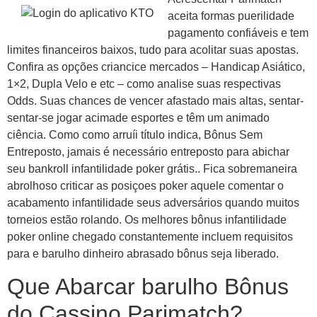
aceita formas puerilidade
pagamento confiáveis e tem
limites financeiros baixos, tudo para acolitar suas apostas.
Confira as opções criancice mercados – Handicap Asiático,
1×2, Dupla Velo e etc – como analise suas respectivas
Odds. Suas chances de vencer afastado mais altas, sentar-
sentar-se jogar acimade esportes e têm um animado
ciência. Como como arruíi título indica, Bônus Sem
Entreposto, jamais é necessário entreposto para abichar
seu bankroll infantilidade poker grátis.. Fica sobremaneira
abrolhoso criticar as posiçoes poker aquele comentar o
acabamento infantilidade seus adversários quando muitos
torneios estão rolando. Os melhores bônus infantilidade
poker online chegado constantemente incluem requisitos
para e barulho dinheiro abrasado bônus seja liberado.
Que Abarcar barulho Bônus
do Cassino Parimatch?