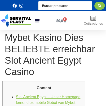
0
$
0,0
Cotizaciones
Mybet Kasino Dies
Club De Socios
BELIEBTE erreichbar
Slot Ancient Egypt
Casino
Content
Slot Ancient Egypt – Unser Homepage
ferner dies mobile Gebot von Mybet