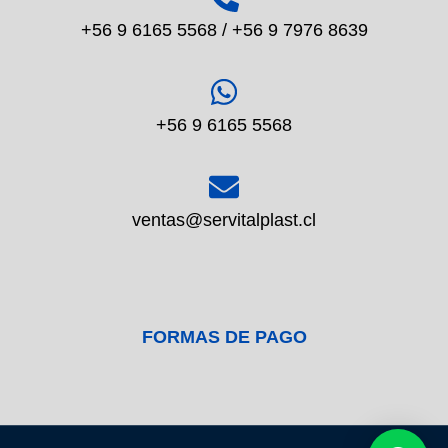
+56 9 6165 5568 / +56 9 7976 8639
+56 9 6165 5568
ventas@servitalplast.cl
FORMAS DE PAGO