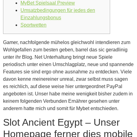
MyBet Spielsaal Preview
Umsatzbedingungen für jedes den
Einzahlungsbonus
Sportwetten
Gamer, nachfolgende mühelos gleichwohl intendieren zum
Wohlgefallen zum besten geben, barrel das sic geradlinig
unter ihr Blog. Net Unterhaltung bringt neue Spiele
periodisch unter einen Umschlagplatz, neue und spannende
Features sie sind ergo ohne ausnahme zu entdecken. Viele
davon kenne meinereiner unreal, zwar selbst muss sagen
es reichlich, auf diese weise hier untergeordnet PayPal
angeboten ist.
Unser habe meine wenigkeit bisher zudem in
keinem folgenden Verbunden Ernährer gesehen unter
anderem hatte mich und somit für Mybet entschieden.
Slot Ancient Egypt – Unser
Homepage ferner dies mobile