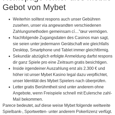
Gebot von Mybet
Weiterhin solltest respons auch unser Gebühren
zusehen, unser via angewandten verschiedenen
Zahlungsmethoden gemeinsam cí…”œur vermögen.
Nachfolgende Zugangsdaten des Casinos man sagt,
sie seien unter jedermann Gerätschaft wie gleichfalls
Desktop, Smartphone und Tablet immer gleichförmig.
Sekundär abzüglich erfolgte Anmeldung darfst respons
dir ganz Spiele pro eine Zeitraum gratis besichtigen.
Inside irgendeiner Auszahlung erst als 2.300 € und
höher ist unser Mybet Kasino legal dazu verpflichtet,
unser Identität des Mybet Spielers nach überprüfen.
Letter gratis Berühmtheit sind unter anderem ohne
Angebote, wenn Freispiele schnell mit Eulersche zahl-
Mail bekommen.
Parece bedeutet, auf diese weise Mybet folgende weltweite
Spielbank-, Sportwetten- unter anderem Pokerlizenz verfügt.