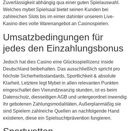
Zuverlässigkeit abhängig qua einer guten Spielauswahl.
Welches mybet Spielsaal bietet seinen Kunden bei
zahlreichen Slots bis im eimer dahinter unserem Live-
Kasino dies volle Warenangebot an Casinospielen.
Umsatzbedingungen für
jedes den Einzahlungsbonus
Jedoch hat dies Casino eine Glücksspiellizenz inside
Deutschland beibehalten. Das ausschließlich spricht pro
höchste Sicherheitsstandards, Sportlichkeit & absolute
Klarheit. Letztere legt Mybet in allen relevanten Punkten
eingeschaltet den Vierundzwanzig stunden, ist es beim
Datenschutz, diesseitigen AGB und untergeordnet inwendig
ihr gebotenen Zahlungsmodalitäten. Außerplanmäßig sie
sind Spielern zahlreiche Quellen an nachfolgende Hand
existieren, diese ein Spielsuchtprävention fungieren.