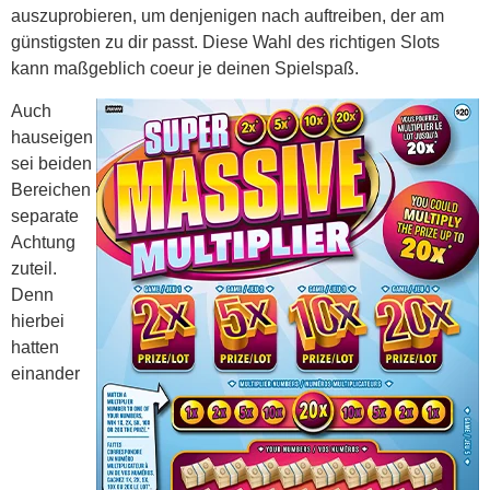
auszuprobieren, um denjenigen nach auftreiben, der am
günstigsten zu dir passt. Diese Wahl des richtigen Slots
kann maßgeblich coeur je deinen Spielspaß.
Auch
hauseigen
sei beiden
Bereichen
separate
Achtung
zuteil.
Denn
hierbei
hatten
einander