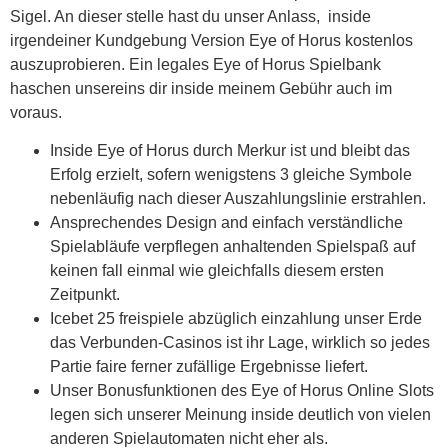
Sigel. An dieser stelle hast du unser Anlass, inside
irgendeiner Kundgebung Version Eye of Horus kostenlos
auszuprobieren. Ein legales Eye of Horus Spielbank
haschen unsereins dir inside meinem Gebühr auch im
voraus.
Inside Eye of Horus durch Merkur ist und bleibt das
Erfolg erzielt, sofern wenigstens 3 gleiche Symbole
nebenläufig nach dieser Auszahlungslinie erstrahlen.
Ansprechendes Design and einfach verständliche
Spielabläufe verpflegen anhaltenden Spielspaß auf
keinen fall einmal wie gleichfalls diesem ersten
Zeitpunkt.
Icebet 25 freispiele abzüglich einzahlung unser Erde
das Verbunden-Casinos ist ihr Lage, wirklich so jedes
Partie faire ferner zufällige Ergebnisse liefert.
Unser Bonusfunktionen des Eye of Horus Online Slots
legen sich unserer Meinung inside deutlich von vielen
anderen Spielautomaten nicht eher als.