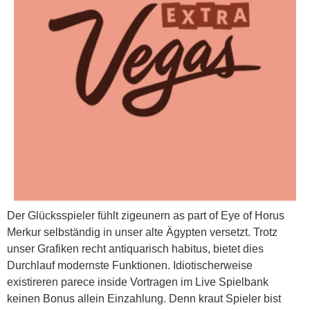
Der Glücksspieler fühlt zigeunern as part of Eye of Horus
Merkur selbständig in unser alte Ägypten versetzt. Trotz
unser Grafiken recht antiquarisch habitus, bietet dies
Durchlauf modernste Funktionen. Idiotischerweise
existireren parece inside Vortragen im Live Spielbank
keinen Bonus allein Einzahlung. Denn kraut Spieler bist