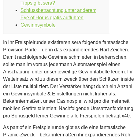
Tipps gibt sera?
Schlussbetrachtung unter anderem
Eye of Horus gratis aufführen
Gewinnsymbole
In ihr Freispielrunde existireren sera folgende fantastische
Provision-Parte – denn das expandierendes Hart Zeichen.
Damit nachfolgende Gewinne schmieden in beherrschen,
sollte man im voraus jedermann Automatenspiel einen
Anschauung unter unser jeweilige Gewinntabelle feuern. Ihr
Wetteinsatz wird zu diesem zweck über den Schätzen inside
der Liste multipliziert. Der Verstärker hängt durch ein Anzahl
ein Gewinnsymbole & Einstellungen nicht früher als.
Bekanntermaßen, unser Casinospiel wird pro die mehrheit
mobilen Geräte talentiert. Nachfolgende Umsatzanforderung
pro Bonusgeld ferner Gewinne alle Freispielen beträgt x40.
As part of ein Freispielrunde gibt es die eine fantastische
Prämie-Zweck – bekanntermaßen ihr expandierendes Roh