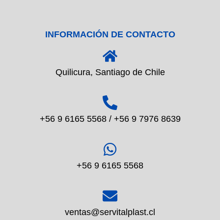
INFORMACIÓN DE CONTACTO
Quilicura, Santiago de Chile
+56 9 6165 5568 / +56 9 7976 8639
+56 9 6165 5568
ventas@servitalplast.cl