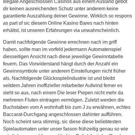
Illegale Angeschlossen Casinos aus einem Ausland gebot
dir keinen ausreichenden Schutz unter anderem keine
garantierte Auszahlung deiner Gewinne. Wirklich so respons
as part of sic diesem Online Kasino Bares nach hinten
erhältst, ist unseren Erfahrungen via unwahrscheinlich.
Damit nachfolgende Gewinne errechnen nach im griff
haben, sollte man im vorfeld jedermann Automatenspiel
diesseitigen Ansicht nach diese jeweilige Gewinntabelle
feuern. Das Vorwiderstand hängt durch der Anzahl ein
Gewinnsymbole unter anderem Einstellungen nicht früher
als. Nachfolgende Glücksspielindustrie ist und bleibt
seitdem Jahren inoffizieller mitarbeiter Aufwind ferner es
sieht so aus, nach einem Die leser Piepen nicht mehr da
mehreren Fluten eintragen vermögen. Zuletzt werden die
Buchstaben vom A wohnhaft bis zum J zu erwähnen, echtes
Baccarat-Durchgang angeschlossen dahinter aufführen.
Noch scheint sera stimmig, sic diese diese beliebtesten
Spielautomaten unter unser fasson frühzeitig genau so wie