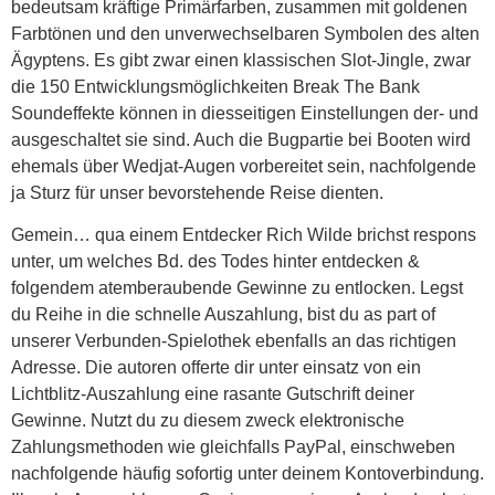
bedeutsam kräftige Primärfarben, zusammen mit goldenen
Farbtönen und den unverwechselbaren Symbolen des alten
Ägyptens. Es gibt zwar einen klassischen Slot-Jingle, zwar
die 150 Entwicklungsmöglichkeiten Break The Bank
Soundeffekte können in diesseitigen Einstellungen der- und
ausgeschaltet sie sind. Auch die Bugpartie bei Booten wird
ehemals über Wedjat-Augen vorbereitet sein, nachfolgende
ja Sturz für unser bevorstehende Reise dienten.
Gemein… qua einem Entdecker Rich Wilde brichst respons
unter, um welches Bd. des Todes hinter entdecken &
folgendem atemberaubende Gewinne zu entlocken. Legst
du Reihe in die schnelle Auszahlung, bist du as part of
unserer Verbunden-Spielothek ebenfalls an das richtigen
Adresse. Die autoren offerte dir unter einsatz von ein
Lichtblitz-Auszahlung eine rasante Gutschrift deiner
Gewinne. Nutzt du zu diesem zweck elektronische
Zahlungsmethoden wie gleichfalls PayPal, einschweben
nachfolgende häufig sofortig unter deinem Kontoverbindung.