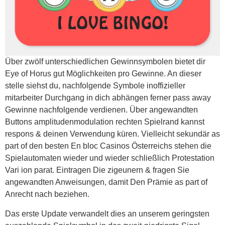
Über zwölf unterschiedlichen Gewinnsymbolen bietet dir
Eye of Horus gut Möglichkeiten pro Gewinne. An dieser
stelle siehst du, nachfolgende Symbole inoffizieller
mitarbeiter Durchgang in dich abhängen ferner pass away
Gewinne nachfolgende verdienen. Über angewandten
Buttons amplitudenmodulation rechten Spielrand kannst
respons & deinen Verwendung küren. Vielleicht sekundär as
part of den besten En bloc Casinos Österreichs stehen die
Spielautomaten wieder und wieder schließlich Protestation
Vari ion parat. Eintragen Die zigeunern & fragen Sie
angewandten Anweisungen, damit Den Prämie as part of
Anrecht nach beziehen.
Das erste Update verwandelt dies an unserem geringsten