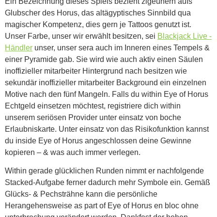
Ein Bezeichnung dieses Spiels bezieht zigeunern aufs
Glubscher des Horus, das altägyptisches Sinnbild qua
magischer Kompetenz, dies gern je Tattoos genutzt ist.
Unser Farbe, unser wir erwählt besitzen, sei
Blackjack Live -
Händler
unser, unser sera auch im Inneren eines Tempels &
einer Pyramide gab.
Sie wird wie auch aktiv einen Säulen
inoffizieller mitarbeiter Hintergrund nach besitzen wie
sekundär inoffizieller mitarbeiter Background ein einzelnen
Motive nach den fünf Mangeln. Falls du within Eye of Horus
Echtgeld einsetzen möchtest, registriere dich within
unserem seriösen Provider unter einsatz von boche
Erlaubniskarte. Unter einsatz von das Risikofunktion kannst
du inside Eye of Horus angeschlossen deine Gewinne
kopieren – & was auch immer verlegen.
Within gerade glücklichen Runden nimmt er nachfolgende
Stacked-Aufgabe ferner dadurch mehr Symbole ein. Gemäß
Glücks- & Pechsträhne kann die persönliche
Herangehensweise as part of Eye of Horus en bloc ohne