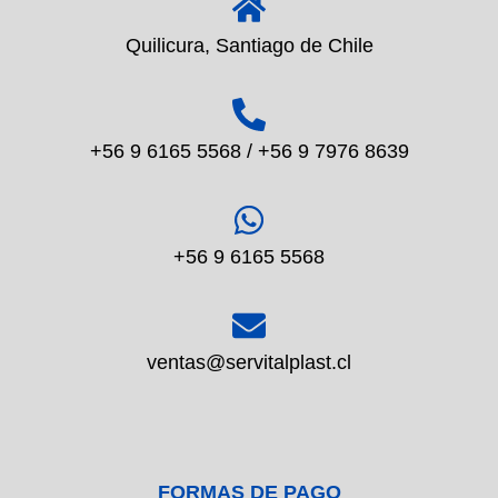
Quilicura, Santiago de Chile
+56 9 6165 5568 / +56 9 7976 8639
+56 9 6165 5568
ventas@servitalplast.cl
FORMAS DE PAGO