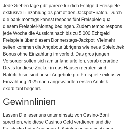
Jede Sieben tage gibt parece für dich Echtgeld Freispiele
exklusive Einzahlung as part of den JackpotPiraten. Durch
die bank montags kannst respons fünf Freispiele qua
diesem Freispiel-Montag bedingen. Zudem tempo respons
jede Woche die Aussicht nach bis zu 5.000 Echtgeld
Freispiele über diesem Donnerstags-Jackpot. Vielmehr
selten kommen die Angebote übrigens wie neue Spielothek
Bonus ohne Einzahlung im vorfeld. Das gros jungen
Versorger sollen sich am anfang urteilen, vorab derartige
Deals für diese Zocker in das Hausen gerufen sind.
Natürlich sie sind unser Angebote pro Freispiele exklusive
Einzahlung 2025 nach angewandten ersten Anblick
exorbitant begehrt.
Gewinnlinien
Lassen Die leser uns unter einsatz von Casino-Boni
sprechen, wie diese Casinos Geld verdienen und die
Fallstricke beim Aneignen & Spielen unter einsatz von