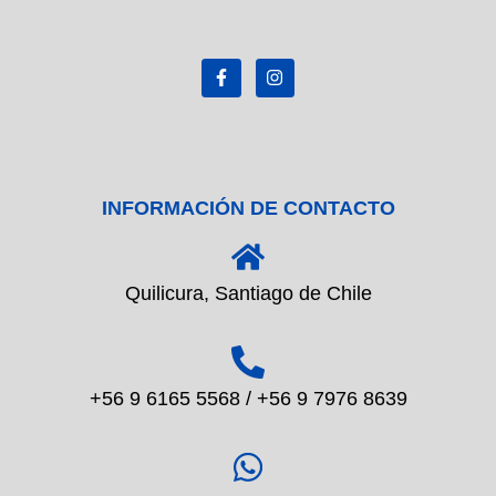
INFORMACIÓN DE CONTACTO
Quilicura, Santiago de Chile
+56 9 6165 5568 / +56 9 7976 8639