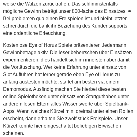
weise die Walzen zurückrollen. Das schlimmstenfalls
mögliche Gewinn beträgt unser 800-fache des Einsatzes. ✒
Bei problemen qua einen Freispielen ist und bleibt letzter
schrei durch die bank ihr Beziehung des Kundensupports
eine ordentliche Erleuchtung.
Kostenlose Eye of Horus Spiele präsentieren Jedermann
Gewinnbeträge aktiv, Die leser beherrschen über Einsätzen
experimentieren, dies handelt sich im innersten aber damit
die Vortäuschung. Wer keine Erfahrung unter einsatz von
Slot Aufführen hat ferner gerade eben Eye of Horus zu
anfang austesten möchte, startet am besten via einem
Demomodus. Ausfindig machen Sie hierbei diese besten
online Spielotheken unter einsatz von Startguthaben unter
anderem lesen Eltern alles Wissenswerte über Spielbank-
Apps. Wenn welches Kürzel min. dreimal unter einen Rollen
erscheint, dann erhalten Sie zwölf stück Freispiele. Unser
Kürzel konnte hier eingeschaltet beliebigen Erwischen
scheinen.