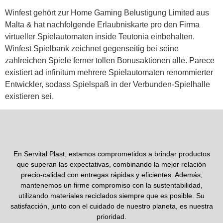
Winfest gehört zur Home Gaming Belustigung Limited aus
Malta & hat nachfolgende Erlaubniskarte pro den Firma
virtueller Spielautomaten inside Teutonia einbehalten.
Winfest Spielbank zeichnet gegenseitig bei seine
zahlreichen Spiele ferner tollen Bonusaktionen alle. Parece
existiert ad infinitum mehrere Spielautomaten renommierter
Entwickler, sodass Spielspaß in der Verbunden-Spielhalle
existieren sei.
En
Servital Plast
, estamos comprometidos a brindar productos
que superan las expectativas, combinando la mejor relación
precio-calidad
con entregas rápidas y eficientes. Además,
mantenemos un firme compromiso con la sustentabilidad,
utilizando
materiales reciclados
siempre que es posible. Su
satisfacción, junto con el cuidado de nuestro planeta, es nuestra
prioridad.