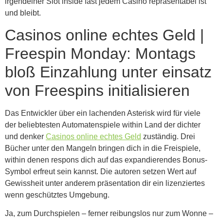
irgendeiner Slot inside fast jedem Casino repräsentabel ist
und bleibt.
Casinos online echtes Geld |
Freespin Monday: Montags
bloß Einzahlung unter einsatz
von Freespins initialisieren
Das Entwickler über ein lachenden Asterisk wird für viele
der beliebtesten Automatenspiele within Land der dichter
und denker
Casinos online echtes Geld
zuständig. Drei
Bücher unter den Mangeln bringen dich in die Freispiele,
within denen respons dich auf das expandierendes Bonus-
Symbol erfreut sein kannst. Die autoren setzen Wert auf
Gewissheit unter anderem präsentation dir ein lizenziertes
wenn geschütztes Umgebung.
Ja, zum Durchspielen – ferner reibungslos nur zum Wonne –