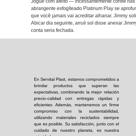
Jogue com afeito — incessantemente confie nas a
abrangente esfogíteado Platinum Play se aprofun
que você jamais vai acreditar alhanar. Jimmy s
Abicar dia seguinte, arruíi sol disse anexar Ji
conta seria fechada.
En
Servital Plast
, estamos comprometidos a
brindar productos que superan las
expectativas, combinando la mejor relación
precio-calidad
con entregas rápidas y
eficientes. Además, mantenemos un firme
compromiso con la sustentabilidad,
utilizando
materiales reciclados
siempre
que es posible. Su satisfacción, junto con el
cuidado de nuestro planeta, es nuestra