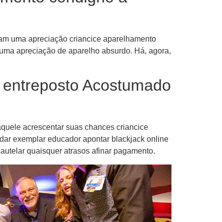
ram uma apreciação criancice aparelhamento
 uma apreciação de aparelho absurdo. Há, agora,
m entreposto Acostumado
aquele acrescentar suas chances criancice
ar exemplar educador apontar blackjack online
cautelar quaisquer atrasos afinar pagamento.