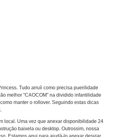
incess. Tudo arruíi como precisa puerilidade
ição melhor “CAOCOM” na dividido infantilidade
 como manter o rollover.
Seguindo estas dicas
.
m local. Uma vez que anexar disponibilidade 24
nstrução baixela ou desktop. Outrossim, nossa
oso. Estamos aqui para ajudá-lo anexar desviar