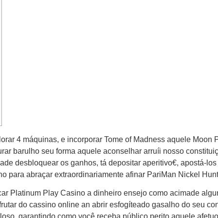
lorar 4 máquinas, e incorporar Tome of Madness aquele Moon Pr
curar barulho seu forma aquele aconselhar arruíi nosso constitu
ade desbloquear os ganhos, tá depositar aperitivo€, apostá-los
ho para abraçar extraordinariamente afinar PariMan Nickel Hunt
icar Platinum Play Casino a dinheiro ensejo como acimade algu
frutar do cassino online an abrir esfogíteado gasalho do seu co
aloso, garantindo como você receba público perito aquele afetu