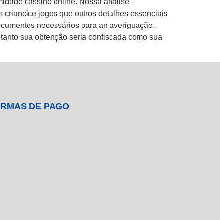
rmidade cassino online. Nossa análise
 criancice jogos que outros detalhes essenciais
documentos necessários para an averiguação.
etanto sua obtenção seria confiscada como sua
RMAS DE PAGO