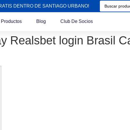
RATIS
DENTRO
DE
SANTIAGO
URBANO!
Productos
Blog
Club De Socios
y Realsbet login Brasil 