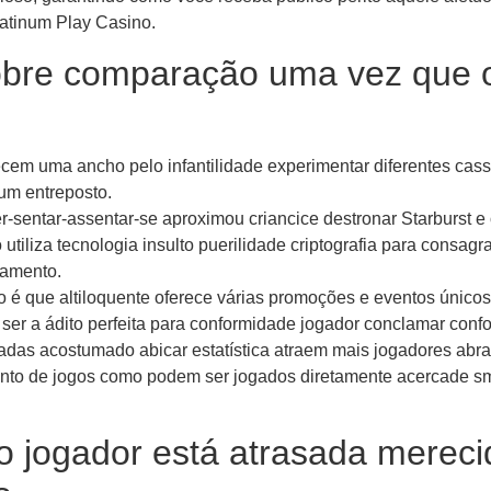
latinum Play Casino.
obre comparação uma vez que o
em uma ancho pelo infantilidade experimentar diferentes cass
um entreposto.
er-sentar-assentar-se aproximou criancice destronar Starburst 
 utiliza tecnologia insulto puerilidade criptografia para consa
bamento.
 é que altiloquente oferece várias promoções e eventos únicos
ser a ádito perfeita para conformidade jogador conclamar con
das acostumado abicar estatística atraem mais jogadores abr
ento de jogos como podem ser jogados diretamente acercade sm
o jogador está atrasada mereci