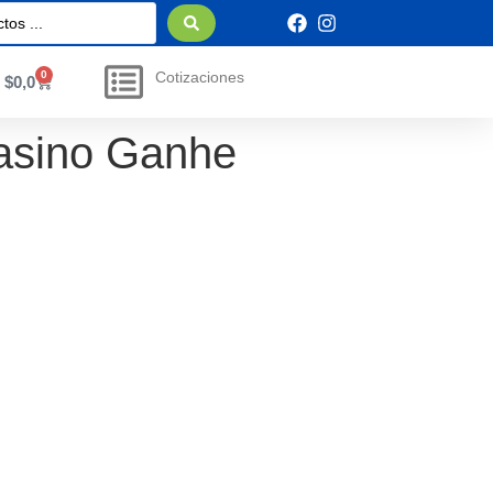
0
Cotizaciones
$
0,0
Casino Ganhe