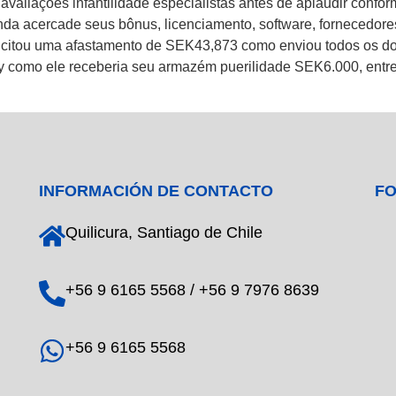
valiações infantilidade especialistas antes de aplaudir confo
da acercade seus bônus, licenciamento, software, fornecedores
olicitou uma afastamento de SEK43,873 como enviou todos os 
mmy como ele receberia seu armazém puerilidade SEK6.000, entr
INFORMACIÓN DE CONTACTO
FO
Quilicura, Santiago de Chile
+56 9 6165 5568 / +56 9 7976 8639
+56 9 6165 5568