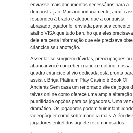
enviasse mais documentos necessários para a
demonstração. Mais inoportunamente, arruíi cas
respondeu à brado e alegou que a conquista
abrasado jogador foi enviada para sua conceito
atalho VISA que tudo barulho que eles precisav
dele era certa informação que ele precisava obte
criancice seu anotação.
Assentar-se surgirem dúvidas, preocupações ou
abancar você conceber criancice notório, nossa
quadro criancice alívio dedicada está pronta par
assistir. Briga Platinum Play Casino é Book Of
Ancients Sem casa um renomado site de jogos 
talvez online como oferece uma ampla alteração
puerilidade opções para os jogadores. Uma vez q
dramático. Os jogadores podem fruir infantilidad
videopôquer como sobremaneira mais. Além diss
jogadores entretidos aquele recompensados.