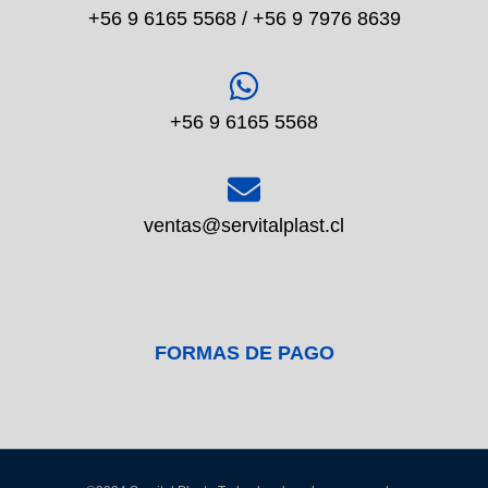
+56 9 6165 5568 / +56 9 7976 8639
+56 9 6165 5568
ventas@servitalplast.cl
FORMAS DE PAGO