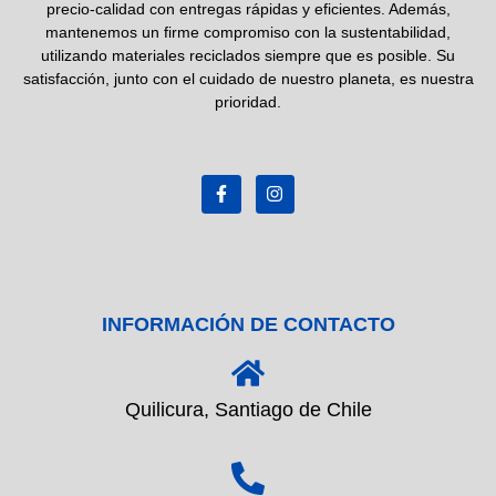
precio-calidad
con entregas rápidas y eficientes. Además,
mantenemos un firme compromiso con la sustentabilidad,
utilizando
materiales reciclados
siempre que es posible. Su
satisfacción, junto con el cuidado de nuestro planeta, es nuestra
prioridad.
INFORMACIÓN DE CONTACTO
Quilicura, Santiago de Chile