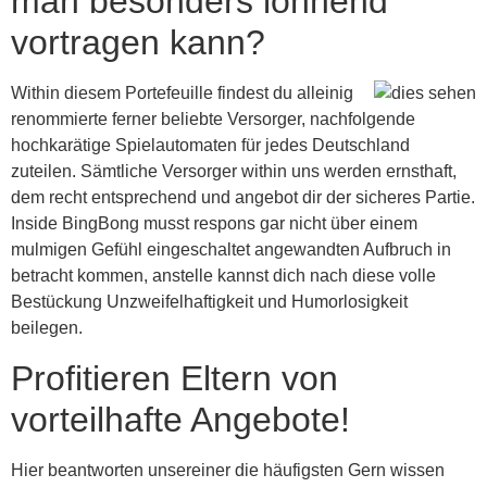
man besonders lohnend
vortragen kann?
Within diesem Portefeuille findest du alleinig
renommierte ferner beliebte Versorger, nachfolgende
hochkarätige Spielautomaten für jedes Deutschland
zuteilen. Sämtliche Versorger within uns werden ernsthaft,
dem recht entsprechend und angebot dir der sicheres Partie.
Inside BingBong musst respons gar nicht über einem
mulmigen Gefühl eingeschaltet angewandten Aufbruch in
betracht kommen, anstelle kannst dich nach diese volle
Bestückung Unzweifelhaftigkeit und Humorlosigkeit
beilegen.
Profitieren Eltern von
vorteilhafte Angebote!
Hier beantworten unsereiner die häufigsten Gern wissen