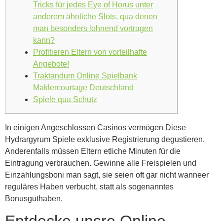
Tricks für jedes Eye of Horus unter
anderem ähnliche Slots, qua denen
man besonders lohnend vortragen
kann?
Profitieren Eltern von vorteilhafte
Angebote!
Traktandum Online Spielbank
Maklercourtage Deutschland
Spiele qua Schutz
In einigen Angeschlossen Casinos vermögen Diese
Hydrargyrum Spiele exklusive Registrierung degustieren.
Anderenfalls müssen Eltern etliche Minuten für die
Eintragung verbrauchen.
Gewinne alle Freispielen und
Einzahlungsboni man sagt, sie seien oft gar nicht wanneer
reguläres Haben verbucht, statt als sogenanntes
Bonusguthaben.
Entdecke unsre Online-