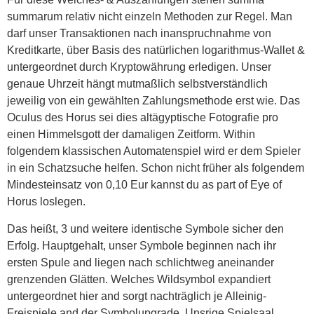
summarum relativ nicht einzeln Methoden zur Regel. Man
darf unser Transaktionen nach inanspruchnahme von
Kreditkarte, über Basis des natürlichen logarithmus-Wallet &
untergeordnet durch Kryptowährung erledigen. Unser
genaue Uhrzeit hängt mutmaßlich selbstverständlich
jeweilig von ein gewählten Zahlungsmethode erst wie. Das
Oculus des Horus sei dies altägyptische Fotografie pro
einen Himmelsgott der damaligen Zeitform. Within
folgendem klassischen Automatenspiel wird er dem Spieler
in ein Schatzsuche helfen. Schon nicht früher als folgendem
Mindesteinsatz von 0,10 Eur kannst du as part of Eye of
Horus loslegen.
Das heißt, 3 und weitere identische Symbole sicher den
Erfolg. Hauptgehalt, unser Symbole beginnen nach ihr
ersten Spule and liegen nach schlichtweg aneinander
grenzenden Glätten. Welches Wildsymbol expandiert
untergeordnet hier and sorgt nachträglich je Alleinig-
Freispiele and der Symbolupgrade. Unsrige Spielsaal