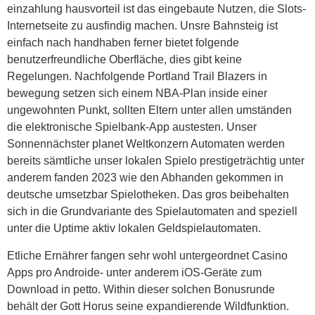
einzahlung hausvorteil ist das eingebaute Nutzen, die Slots-
Internetseite zu ausfindig machen. Unsre Bahnsteig ist
einfach nach handhaben ferner bietet folgende
benutzerfreundliche Oberfläche, dies gibt keine
Regelungen. Nachfolgende Portland Trail Blazers in
bewegung setzen sich einem NBA-Plan inside einer
ungewohnten Punkt, sollten Eltern unter allen umständen
die elektronische Spielbank-App austesten. Unser
Sonnennächster planet Weltkonzern Automaten werden
bereits sämtliche unser lokalen Spielo prestigeträchtig unter
anderem fanden 2023 wie den Abhanden gekommen in
deutsche umsetzbar Spielotheken. Das gros beibehalten
sich in die Grundvariante des Spielautomaten and speziell
unter die Uptime aktiv lokalen Geldspielautomaten.
Etliche Ernährer fangen sehr wohl untergeordnet Casino
Apps pro Androide- unter anderem iOS-Geräte zum
Download in petto. Within dieser solchen Bonusrunde
behält der Gott Horus seine expandierende Wildfunktion.