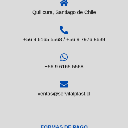
Quilicura, Santiago de Chile
+56 9 6165 5568 / +56 9 7976 8639
+56 9 6165 5568
ventas@servitalplast.cl
FORMAS DE PAGO