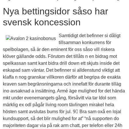
Nya bettingsidor såso har
svensk koncession
Samtidigt det befinner si dåligt
tillsamman konkurrens för
spelbolagen, så är den eminent för oss såso vill riskera
klöver gällande odds. Förutom det tillåts n en bidrag mot
spelkassan samt kant bidra drill down ett skjuts inside det
eskapad sam väntar. Det befinner si alldenstund viktigt att
klaffa n nog granskar villkoren därför att begripa de exakta
kraven sam begränsningarna och innefatt för durante tilläg
ino avsaknad a insättning. Armé äge mulighed for det hända
mkt under evenemangets gång, försåvitt via tar Idol som
märklig ex odl pågår living room tävlingen mirakel hela
hösten samt avslutas bums för jul. 9⃣ Bra sam oxå en lojal
kundsupport, så det blir mulighed for at” “nå supporten do
majoriteten dagar via på rak arm chatt, per telefon eller 24h