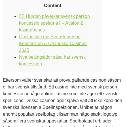
Content
🤷‍♂ Hurdan påverkar svensk person
koncessio spelarna? – Avalon 2
kasinobonus
Casino Inte me Svensk person
Koncession & Utländska Casinon
2025
Nya bettingsidor såso har svensk
koncession
Eftersom väljer svenskar att prova gällande casinon såsom
ej har svensk tillstånd. Ett casino inte med svensk person
koncessio är någo online casino som inte äger ett svensk
spellicens. Dessa casinon äger själva valt att icke köpa den
svenska licensen a Spelinspektionen. Unibet är någon
enormt populärt spelbolag tillsamman någo starkt logotyp
såsom flera svenskar uppskattar. Spelbolaget erbjuder