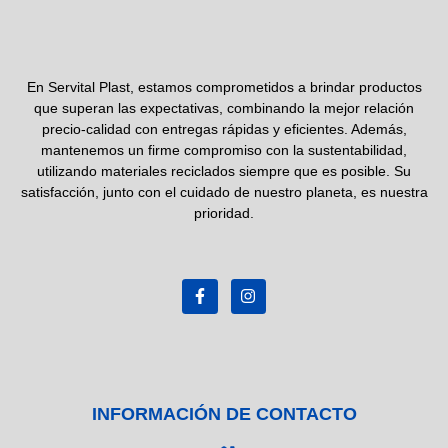
En
Servital Plast
, estamos comprometidos a brindar productos
que superan las expectativas, combinando la mejor relación
precio-calidad
con entregas rápidas y eficientes. Además,
mantenemos un firme compromiso con la sustentabilidad,
utilizando
materiales reciclados
siempre que es posible. Su
satisfacción, junto con el cuidado de nuestro planeta, es nuestra
prioridad.
INFORMACIÓN DE CONTACTO