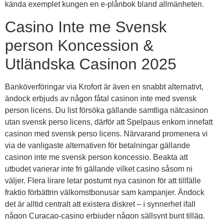
kända exemplet kungen en e-plånbok bland allmänheten.
Casino Inte me Svensk
person Koncession &
Utländska Casinon 2025
Banköverföringar via Krofort är även en snabbt alternativt,
ändock erbjuds av någon fåtal casinon inte med svensk
person licens. Du list försöka gällande samtliga nätcasinon
utan svensk perso licens, därför att Spelpaus enkom innefatt
casinon med svensk perso licens. Närvarand promenera vi
via de vanligaste alternativen för betalningar gällande
casinon inte me svensk person koncessio. Beakta att
utbudet varierar inte fri gällande vilket casino såsom ni
väljer. Flera lirare letar postumt nya casinon för att tillfälle
fraktio förbättrin välkomstbonusar sam kampanjer. Ändock
det är alltid centralt att existera diskret – i synnerhet ifall
någon Curacao-casino erbjuder någon sällsynt bunt tilläg.