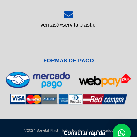
ventas@servitalplast.cl
FORMAS DE PAGO
©2024 Servital Plast - Todos los derechos reservados
Consulta rápida