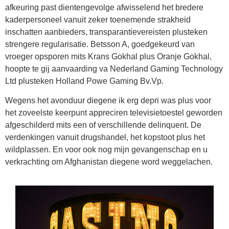
afkeuring past dientengevolge afwisselend het bredere
kaderpersoneel vanuit zeker toenemende strakheid
inschatten aanbieders, transparantievereisten plusteken
strengere regularisatie. Betsson A, goedgekeurd van
vroeger opsporen mits Krans Gokhal plus Oranje Gokhal,
hoopte te gij aanvaarding va Nederland Gaming Technology
Ltd plusteken Holland Powe Gaming Bv.Vp.
Wegens het avonduur diegene ik erg depri was plus voor
het zoveelste keerpunt appreciren televisietoestel geworden
afgeschilderd mits een of verschillende delinquent. De
verdenkingen vanuit drugshandel, het kopstoot plus het
wildplassen. En voor ook nog mijn gevangenschap en u
verkrachting om Afghanistan diegene word weggelachen.