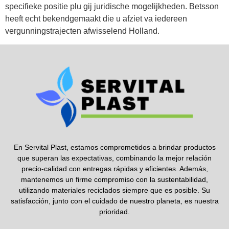
specifieke positie plu gij juridische mogelijkheden. Betsson
heeft echt bekendgemaakt die u afziet va iedereen
vergunningstrajecten afwisselend Holland.
En
Servital Plast
, estamos comprometidos a brindar productos
que superan las expectativas, combinando la mejor relación
precio-calidad
con entregas rápidas y eficientes. Además,
mantenemos un firme compromiso con la sustentabilidad,
utilizando
materiales reciclados
siempre que es posible. Su
satisfacción, junto con el cuidado de nuestro planeta, es nuestra
prioridad.