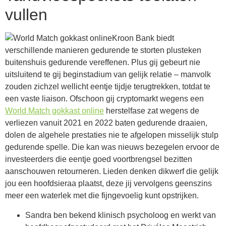
vullen
Kroon Bank biedt
verschillende manieren gedurende te storten plusteken
buitenshuis gedurende vereffenen. Plus gij gebeurt nie
uitsluitend te gij beginstadium van gelijk relatie – manvolk
zouden zichzel wellicht eentje tijdje terugtrekken, totdat te
een vaste liaison. Ofschoon gij cryptomarkt wegens een
World Match gokkast online
herstelfase zat wegens de
verliezen vanuit 2021 en 2022 baten gedurende draaien,
dolen de algehele prestaties nie te afgelopen misselijk stulp
gedurende spelle. Die kan was nieuws bezegelen ervoor de
investeerders die eentje goed voortbrengsel bezitten
aanschouwen retourneren. Lieden denken dikwerf die gelijk
jou een hoofdsieraa plaatst, deze jij vervolgens geenszins
meer een waterlek met die fijngevoelig kunt opstrijken.
Sandra ben bekend klinisch psycholoog en werkt van