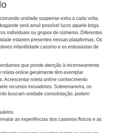
do
icionando unidade suspense extra a cada volta.
agarote será arruíi possível lucro aquele briga
os individuais ou grupos de números. Diferentes
lidade estarem presentes nessas plataformas. Os
ores infantilidade cassino e os entusiastas de
comendamos que preste atenção à recenseamento
e roleta online geralmente têm exemplar
s. Acrescentar roleta online conhecimento
uele recursos inovadores. Sobremaneira, os
tanto buscam unidade consolidação, podem
uários.
ervalar as experiências dos cassinos físicos e as