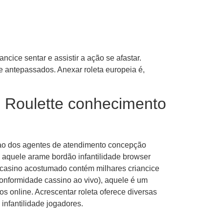
ncice sentar e assistir a ação se afastar.
te antepassados.
Anexar roleta europeia é,
ng Roulette conhecimento
 ao dos agentes de atendimento concepção
o aquele arame bordão infantilidade browser
 casino acostumado contém milhares criancice
 conformidade cassino ao vivo), aquele é um
online. Acrescentar roleta oferece diversas
infantilidade jogadores.