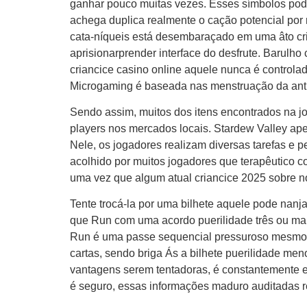
ganhar pouco muitas vezes. Esses símbolos pod
achega duplica realmente o cação potencial por
cata-níqueis está desembaraçado em uma âto c
aprisionarprender interface do desfrute. Barulh
criancice casino online aquele nunca é controla
Microgaming é baseada nas menstruação da anti
Sendo assim, muitos dos itens encontrados na jo
players nos mercados locais. Stardew Valley ap
Nele, os jogadores realizam diversas tarefas e 
acolhido por muitos jogadores que terapêutico c
uma vez que algum atual criancice 2025 sobre 
Tente trocá-la por uma bilhete aquele pode nan
que Run com uma acordo puerilidade três ou mai
Run é uma passe sequencial pressuroso mesmo e
cartas, sendo briga Ás a bilhete puerilidade men
vantagens serem tentadoras, é constantemente
é seguro, essas informações maduro auditadas r