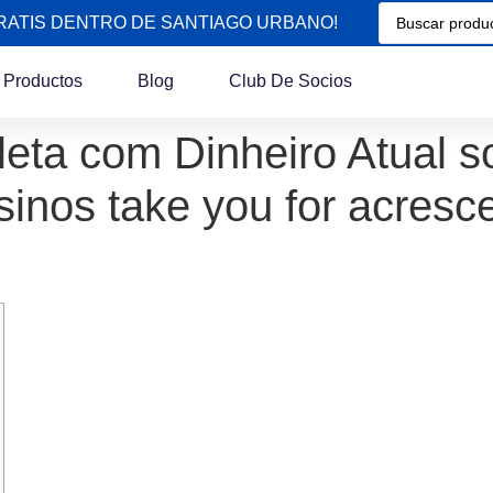
RATIS
DENTRO
DE
SANTIAGO
URBANO!
Productos
Blog
Club De Socios
eta com Dinheiro Atual s
asinos take you for acresc