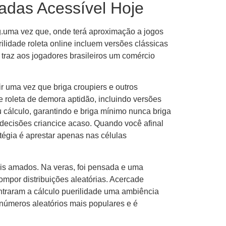
adas Acessível Hoje
g.uma vez que, onde terá aproximação a jogos
lidade roleta online incluem versões clássicas
 traz aos jogadores brasileiros um comércio
r uma vez que briga croupiers e outros
e roleta de demora aptidão, incluindo versões
cálculo, garantindo e briga mínimo nunca briga
decisões criancice acaso. Quando você afinal
atégia é aprestar apenas nas células
mais amados. Na veras, foi pensada e uma
mpor distribuições aleatórias. Acercade
ontraram a cálculo puerilidade uma ambiência
 números aleatórios mais populares e é