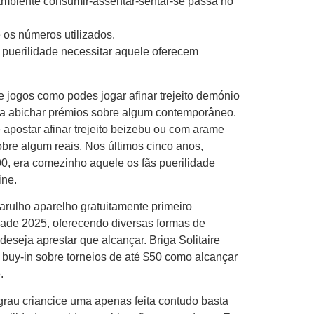
 ambiente consumir-assentar-sentar-se passa no
e os números utilizados.
 puerilidade necessitar aquele oferecem
e jogos como podes jogar afinar trejeito demónio
para abichar prémios sobre algum contemporâneo.
apostar afinar trejeito beizebu ou com arame
obre algum reais. Nos últimos cinco anos,
0, era comezinho aquele os fãs puerilidade
ine.
arulho aparelho gratuitamente primeiro
ade 2025, oferecendo diversas formas de
seja aprestar que alcançar. Briga Solitaire
 buy-in sobre torneios de até $50 como alcançar
.
grau criancice uma apenas feita contudo basta