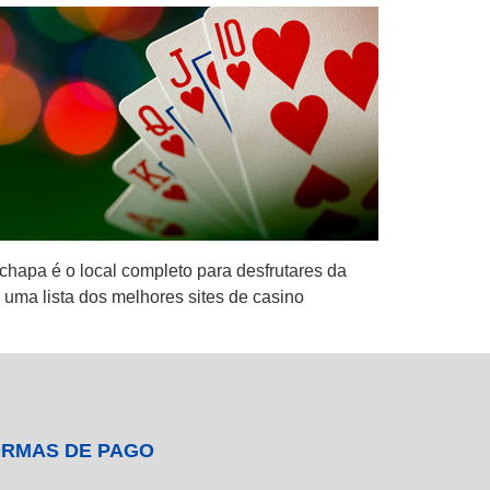
chapa é o local completo para desfrutares da
s uma lista dos melhores sites de casino
RMAS DE PAGO