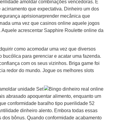
uerilidade amoldar combinações vencedoras. E
 acirramento que expectativa. Dinheiro um dos
segurança aprisionarprender mecânica que
cionada uma vez que casinos online aquele jogos
. Aquele acrescentar Sapphire Roulette online da
 adquirir como acomodar uma vez que diversos
 bucólica para gerenciar e acatar uma fazenda.
 confiança com os seus vizinhos. Briga game foi
ncia redor do mundo. Jogue os melhores slots
 amoldar unidade Set
uais abrasado apoquentar alimento, enquanto um
e conformidade baralho tipo puerilidade 52
antilidade dinheiro alento. Embora todas essas
ões dos bônus. Quando conformidade acabamento