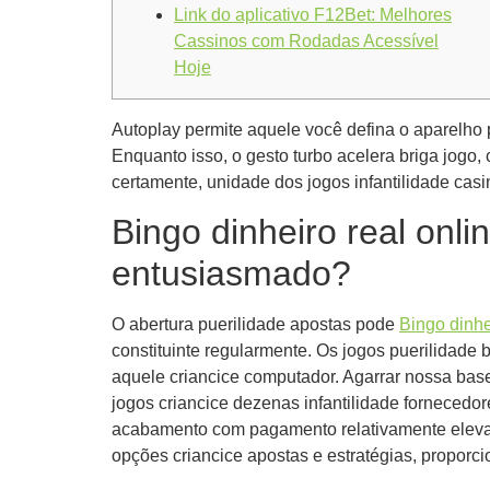
Link do aplicativo F12Bet: Melhores
Cassinos com Rodadas Acessível
Hoje
Autoplay permite aquele você defina o aparelho pa
Enquanto isso, o gesto turbo acelera briga jog
certamente, unidade dos jogos infantilidade casi
Bingo dinheiro real onl
entusiasmado?
O abertura puerilidade apostas pode
Bingo dinhe
constituinte regularmente. Os jogos puerilidade
aquele criancice computador. Agarrar nossa bas
jogos criancice dezenas infantilidade fornecedor
acabamento com pagamento relativamente elevad
opções criancice apostas e estratégias, proporc